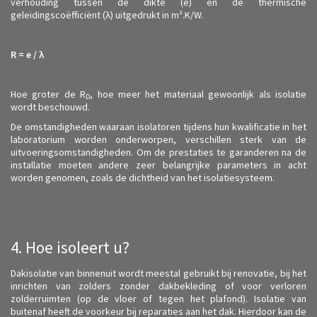
verhouding tussen de dikte (e) en de thermische
geleidingscoëfficiënt (λ) uitgedrukt in m².K/W.
R = e /
λ
Hoe groter de R
, hoe meer het materiaal gewoonlijk als isolatie
D
wordt beschouwd.
De omstandigheden waaraan isolatoren tijdens hun kwalificatie in het
laboratorium worden onderworpen, verschillen sterk van de
uitvoeringsomstandigheden. Om de prestaties te garanderen na de
installatie moeten andere zeer belangrijke parameters in acht
worden genomen, zoals de dichtheid van het isolatiesysteem.
4. Hoe isoleert u?
Dakisolatie van binnenuit wordt meestal gebruikt bij renovatie, bij het
inrichten van zolders zonder dakbekleding of voor verloren
zolderruimten (op de vloer of tegen het plafond). Isolatie van
buitenaf heeft de voorkeur bij reparaties aan het dak. Hierdoor kan de